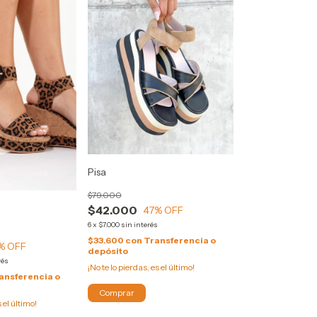
Pisa
$79.000
$42.000
47
% OFF
6
x
$7.000
sin interés
$33.600
con
Transferencia o
% OFF
depósito
rés
¡No te lo pierdas, es el último!
ansferencia o
Comprar
s el último!