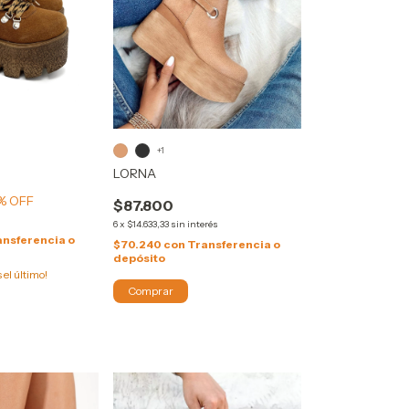
+1
LORNA
% OFF
$87.800
s
6
x
$14.633,33
sin interés
ansferencia o
$70.240
con
Transferencia o
depósito
s el último!
Comprar