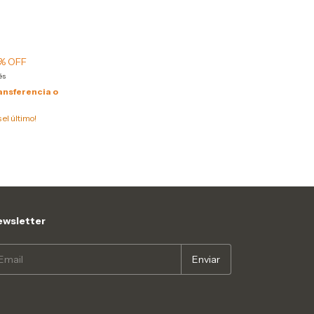
% OFF
és
ansferencia o
s el último!
wsletter