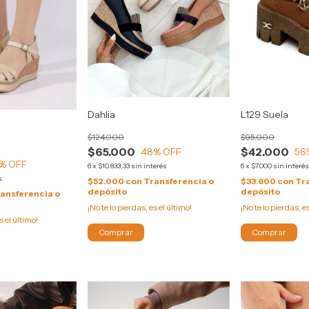
Dahlia
L129 Suela
$124.000
$95.000
$65.000
$42.000
48
% OFF
56
% OFF
6
x
$10.833,33
sin interés
6
x
$7.000
sin interé
s
$52.000
con
Transferencia o
$33.600
con
Tr
depósito
depósito
ansferencia o
¡No te lo pierdas, es el último!
¡No te lo pierdas, e
s el último!
Comprar
Comprar