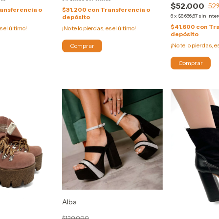
$52.000
52
ansferencia o
$31.200
con
Transferencia o
6
x
$8.666,67
sin inte
depósito
$41.600
con
Tra
s el último!
¡No te lo pierdas, es el último!
depósito
¡No te lo pierdas, e
Comprar
Comprar
Alba
$120.000