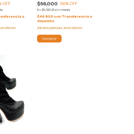
$56.000
58
% OFF
% OFF
6
x
$9.333,33
sin interés
rés
$44.800
con
Transferencia o
nsferencia o
depósito
¡No te lo pierdas, es el último!
s el último!
Comprar