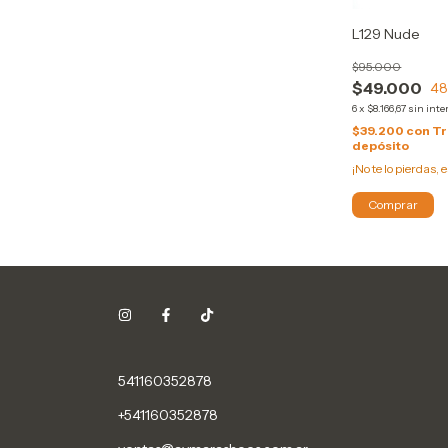
L129 Nude
$95.000
$49.000
4
6
x
$8.166,67
sin inte
$39.200
con
Tr
depósito
¡No te lo pierdas, e
Comprar
541160352878
+541160352878