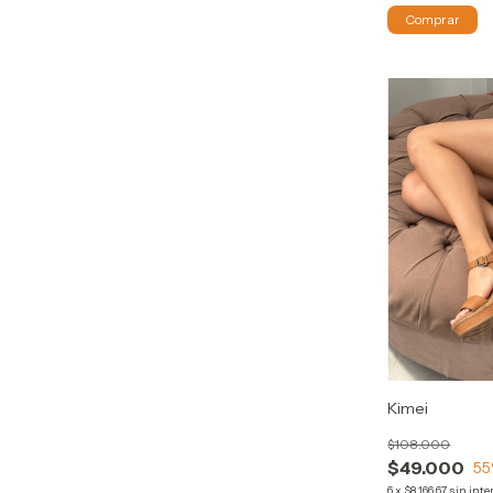
Comprar
Kimei
$108.000
$49.000
55
6
x
$8.166,67
sin inte