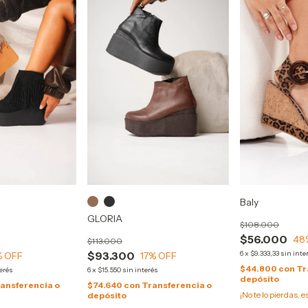
Baly
GLORIA
$108.000
$56.000
48
$113.000
$93.300
6
x
$9.333,33
sin inte
% OFF
17
% OFF
$44.800
con
Tr
terés
6
x
$15.550
sin interés
depósito
ansferencia o
$74.640
con
Transferencia o
¡No te lo pierdas, e
depósito