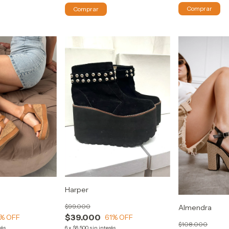
Comprar
Comprar
Harper
$99.000
Almendra
$39.000
% OFF
61
% OFF
$108.000
rés
6
x
$6.500
sin interés