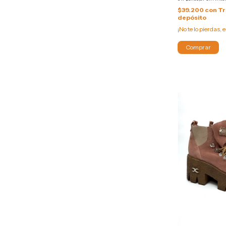
$39.200
con
Tr
depósito
¡No te lo pierdas, e
Comprar