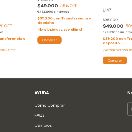
$49.000
59
% OFF
L147
6
x
$8.166,67
sin interés
$39.200
con
Transferencia o
$98.000
depósito
$49.000
8
% OFF
50
¡No te lo pierdas, es el último!
rés
6
x
$8.166,67
sin inter
ansferencia o
$39.200
con
Tr
Comprar
depósito
s el último!
¡No te lo pierdas, e
Comprar
AYUDA
Ne
Cómo Comprar
FAQs
Cambios