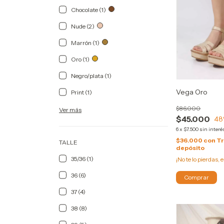
Chocolate (1)
Nude (2)
Marrón (1)
Oro (1)
Negro/plata (1)
Vega Oro
Print (1)
$86.000
Ver más
$45.000
48
6
x
$7.500
sin interé
$36.000
con
Tr
TALLE
depósito
35/36 (1)
¡No te lo pierdas, e
36 (6)
Comprar
37 (4)
38 (8)