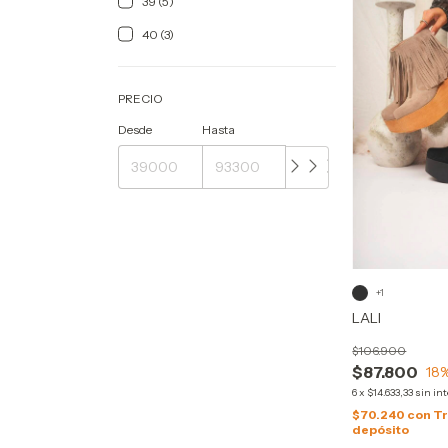
39 (5)
40 (3)
PRECIO
Desde
Hasta
+1
LALI
$106.900
$87.800
18
6
x
$14.633,33
sin in
$70.240
con
Tr
depósito