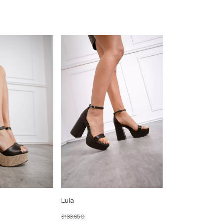
Lula
$133.650