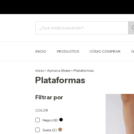
6 CUOTAS S
INICIO
PRODUCTOS
CÓMO COMPRAR
G
Inicio
>
Aymara Shoes
>
Plataformas
Plataformas
Filtrar por
COLOR
Negro (8)
Suela (2)