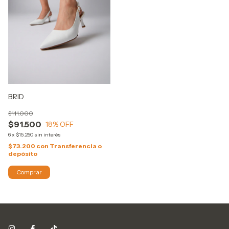
BRID
$111.000
$91.500
18
% OFF
6
x
$15.250
sin interés
$73.200
con
Transferencia o
depósito
Comprar