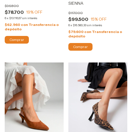
SIENNA
$96.800
$78.700
19
% OFF
$117.000
6
x
$13.116,67
sin interés
$99.500
15
% OFF
$62.960
con
Transferencia o
6
x
$16.583,33
sin interés
depósito
$79.600
con
Transferencia o
depósito
Comprar
Comprar