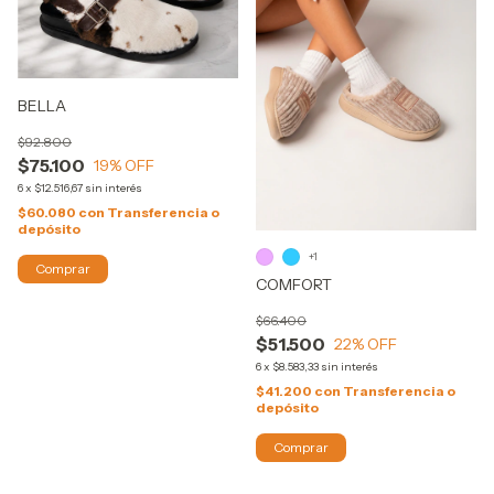
BELLA
$92.800
$75.100
19
% OFF
6
x
$12.516,67
sin interés
$60.080
con
Transferencia o
depósito
+1
Comprar
COMFORT
$66.400
$51.500
22
% OFF
6
x
$8.583,33
sin interés
$41.200
con
Transferencia o
depósito
Comprar