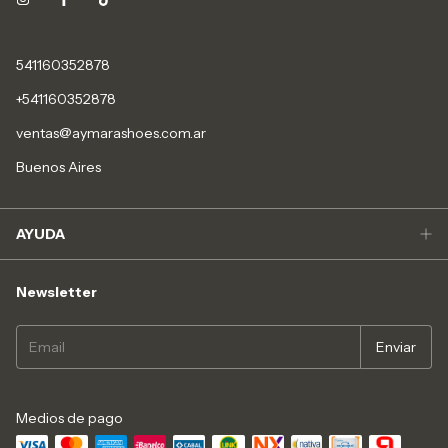
541160352878
+541160352878
ventas@aymarashoes.com.ar
Buenos Aires
AYUDA
Newsletter
Medios de pago