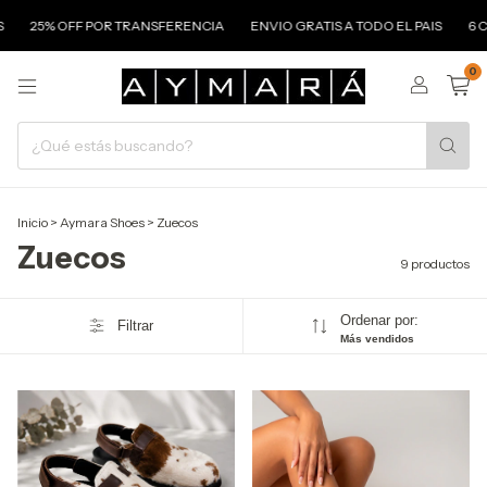
25% OFF POR TRANSFERENCIA
ENVIO GRATIS A TODO EL PAIS
6 CUO
0
Inicio
>
Aymara Shoes
>
Zuecos
Zuecos
9 productos
Ordenar por:
Filtrar
Más vendidos