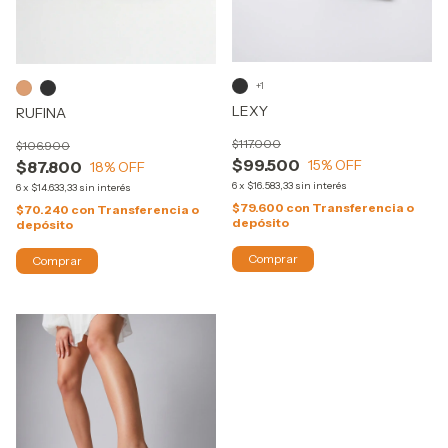
+1
LEXY
RUFINA
$117.000
$106.900
$99.500
15
% OFF
$87.800
18
% OFF
6
x
$16.583,33
sin interés
6
x
$14.633,33
sin interés
$79.600
con
Transferencia o
$70.240
con
Transferencia o
depósito
depósito
Comprar
Comprar