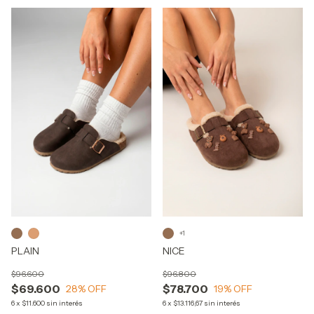
+1
PLAIN
NICE
$96.600
$96.800
$69.600
$78.700
28
% OFF
19
% OFF
6
x
$11.600
sin interés
6
x
$13.116,67
sin interés