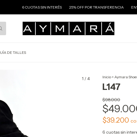
OTAS SIN INTERÉS
25% OFF POR TRANSFERENCIA
ENVIO GRATIS A TOD
UÍA DE TALLES
Inicio
>
Aymara Shoe
1
/
4
L147
$98.000
$49.00
$39.200
co
6
cuotas sin inte