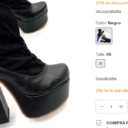
20% de descuen
Ver más detalles
Color:
Negro
Talle:
36
36
Guía de talles
¡No te lo pierda
COMPRA 