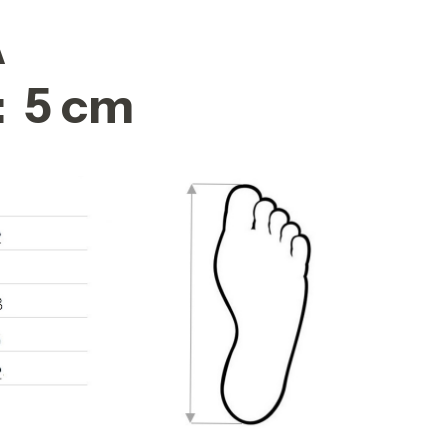
A
:
5 cm