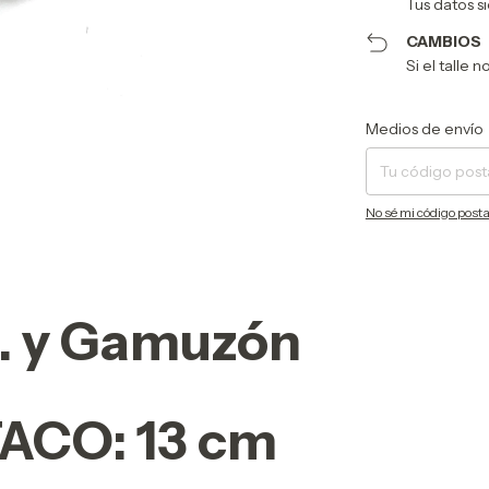
Tus datos s
CAMBIOS
Si el talle 
Entregas para el CP:
Medios de envío
No sé mi código posta
. y Gamuzón
TACO:
13 cm