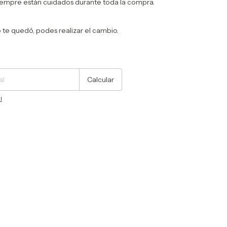
iempre están cuidados durante toda la compra.
no te quedó, podes realizar el cambio.
Cambiar CP
Calcular
l