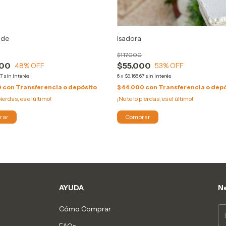
ude
Isadora
$117.000
000
$55.000
48
% OFF
53
% OFF
67
sin interés
6
x
$9.166,67
sin interés
0
con
Transferencia o depósito
$44.000
con
Transferencia o dep
pierdas, es el último!
¡No te lo pierdas, es el último!
rar
Comprar
AYUDA
Ne
Cómo Comprar
FAQs