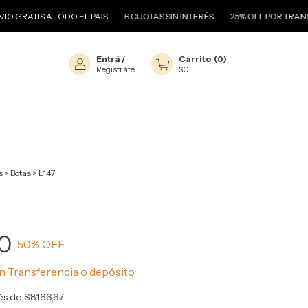
O EL PAIS
6 CUOTAS SIN INTERÉS
25% OFF POR TRANSFERENCIA
E
Entrá
/
Carrito
(
0
)
Registráte
$0
s
>
Botas
>
L147
0
50
% OFF
n
Transferencia o depósito
rés de
$8.166,67