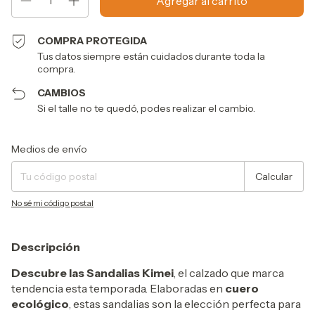
COMPRA PROTEGIDA
Tus datos siempre están cuidados durante toda la
compra.
CAMBIOS
Si el talle no te quedó, podes realizar el cambio.
Entregas para el CP:
Cambiar CP
Medios de envío
Calcular
No sé mi código postal
Descripción
Descubre las Sandalias Kimei
, el calzado que marca
tendencia esta temporada. Elaboradas en
cuero
ecológico
, estas sandalias son la elección perfecta para