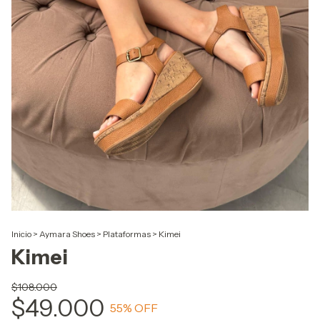
Inicio
>
Aymara Shoes
>
Plataformas
>
Kimei
Kimei
$108.000
$49.000
55
% OFF