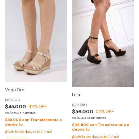
Vega Oro
Lula
$86.000
$133.650
$45.000
48
% OFF
$56.000
58
% OFF
6
x
$7.500
sin interés
6
x
$9.333,33
sin interés
$36.000
con
Transferencia o
depósito
$44.800
con
Transferencia o
depósito
¡No te lo pierdas, es el último!
¡No te lo pierdas, es el último!