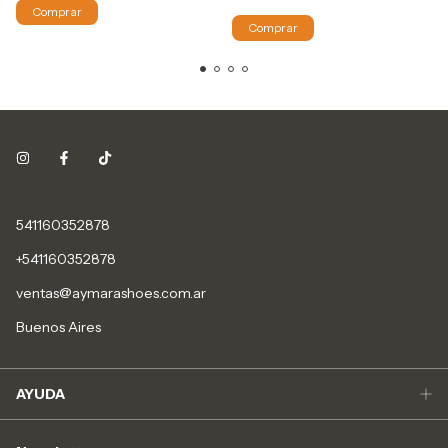
Comprar
Comprar
541160352878
+541160352878
ventas@aymarashoes.com.ar
Buenos Aires
AYUDA