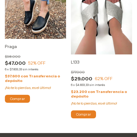
Praga
$98.000
L133
$47.000
52
% OFF
6
x
$7.833,33
sin interés
$77.000
$37.600
con
Transferencia o
$29.000
62
% OFF
depósito
6
x
$4.833,33
sin interés
¡No te lo pierdas, es el último!
$23.200
con
Transferencia o
depósito
Comprar
¡No te lo pierdas, es el último!
Comprar