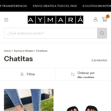
R TRANSFERENCIA
ENVIO GRATIS A TODO EL PAIS
6 CUOTAS SIN INTER
0
Inicio
>
Aymara Shoes
>
Chatitas
Chatitas
2 productos
Ordenar por:
Filtrar
Más vendidos