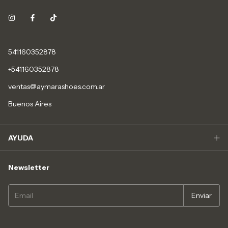
541160352878
+541160352878
ventas@aymarashoes.com.ar
Buenos Aires
AYUDA
Newsletter