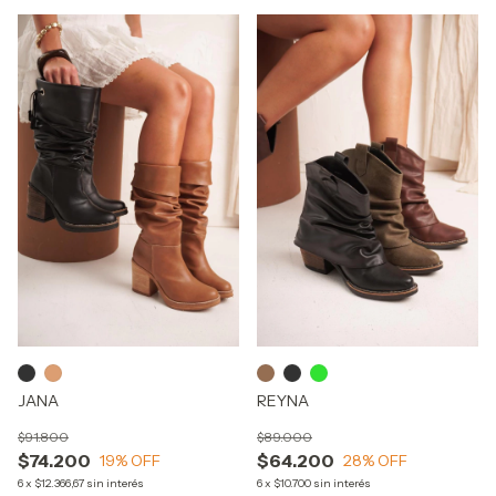
JANA
REYNA
$91.800
$89.000
$74.200
$64.200
19
% OFF
28
% OFF
6
x
$12.366,67
sin interés
6
x
$10.700
sin interés