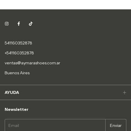
541160352878
+541160352878
ventas@aymarashoes.com.ar
Buenos Aires
AYUDA
Newsletter