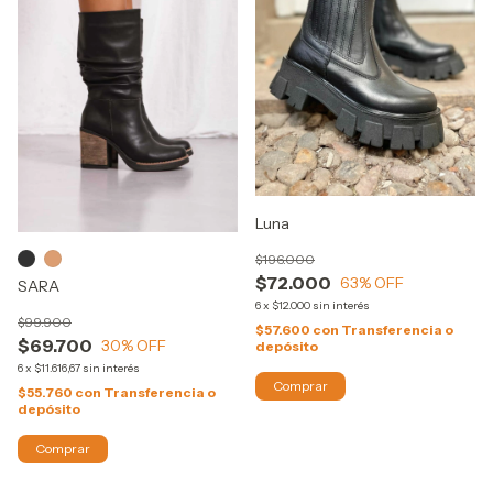
Luna
$196.000
$72.000
63
% OFF
SARA
6
x
$12.000
sin interés
$99.900
$57.600
con
Transferencia o
$69.700
30
% OFF
depósito
6
x
$11.616,67
sin interés
Comprar
$55.760
con
Transferencia o
depósito
Comprar