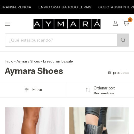
FERENCIA
ENVIO GRATIS A TODO EL PAIS
6 CUOTAS SIN INTERÉS
2
0
Inicio
>
Aymara Shoes
>
breadcrumbs.sale
Aymara Shoes
151 productos
Ordenar por:
Filtrar
Más vendidos