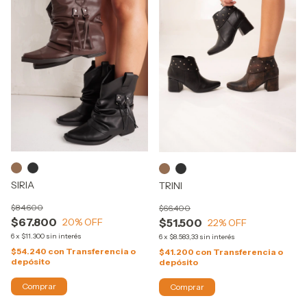
SIRIA
TRINI
$84.600
$66.400
$67.800
$51.500
20
% OFF
22
% OFF
6
x
$11.300
sin interés
6
x
$8.583,33
sin interés
$54.240
con
Transferencia o
$41.200
con
Transferencia o
depósito
depósito
Comprar
Comprar