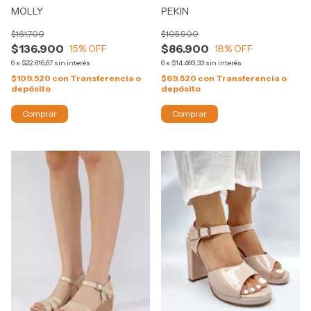
MOLLY
PEKIN
$161.700
$105.900
$136.900
$86.900
15
% OFF
18
% OFF
6
x
$22.816,67
sin interés
6
x
$14.483,33
sin interés
$109.520
con
Transferencia o
$69.520
con
Transferencia o
depósito
depósito
Comprar
Comprar