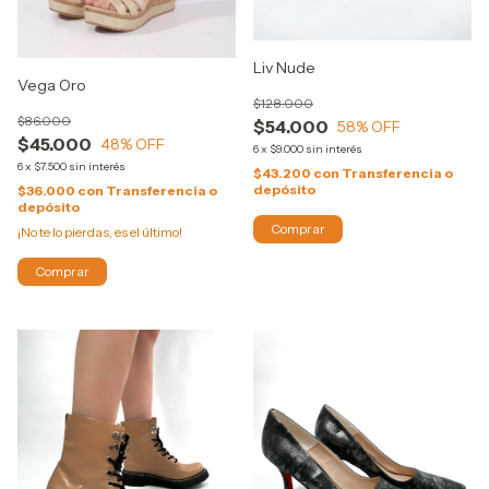
Liv Nude
Vega Oro
$128.000
$86.000
$54.000
58
% OFF
$45.000
48
% OFF
6
x
$9.000
sin interés
6
x
$7.500
sin interés
$43.200
con
Transferencia o
depósito
$36.000
con
Transferencia o
depósito
Comprar
¡No te lo pierdas, es el último!
Comprar