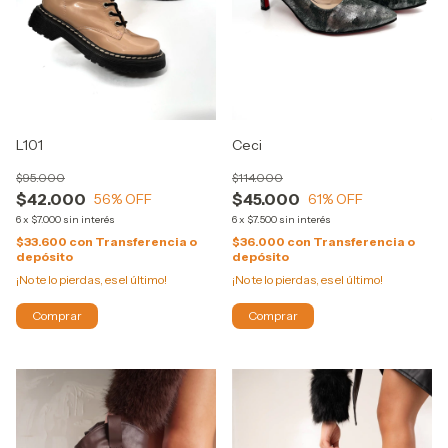
L101
Ceci
$95.000
$114.000
$42.000
$45.000
56
% OFF
61
% OFF
6
x
$7.000
sin interés
6
x
$7.500
sin interés
$33.600
con
Transferencia o
$36.000
con
Transferencia o
depósito
depósito
¡No te lo pierdas, es el último!
¡No te lo pierdas, es el último!
Comprar
Comprar